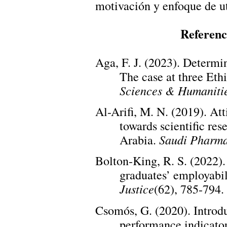
motivación y enfoque de ut
Referenc
Aga, F. J. (2023). Determi
The case at three Ethi
Sciences & Humaniti
Al-Arifi, M. N. (2019). At
towards scientific re
Saudi Pharma
Arabia.
Bolton-King, R. S. (2022)
graduates’ employabil
Justice
(62), 785-794.
Csomós, G. (2020). Introd
performance indicators