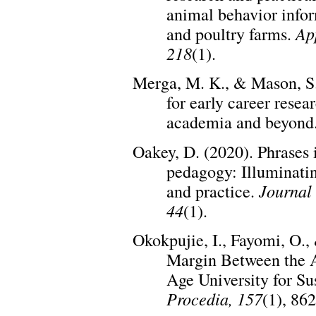
animal behavior info
Ap
and poultry farms.
218
(1).
Merga, M. K., & Mason, S.
for early career resea
academia and beyond
Oakey, D. (2020). Phrases
pedagogy: Illuminatin
Journal 
and practice.
44
(1).
Okokpujie, I., Fayomi, O.
Margin Between the 
Age University for S
Procedia, 157
(1), 86