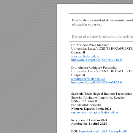
Diseño de una unidad de economía condu
educación superior. 
Design of a behavioral economics unit in
Dr. Armenio Pérez Martínez 
Universidad Laica VICENTE ROCAFUERTE 
Guayaquil 
aperezm@ulvr.edu.ec
https://orcid.org/0000-0002-9491-6938
Dra. Aimara Rodríguez Fernández 
Universidad Laica VICENTE ROCAFUERTE 
Guayaquil 
airodriguezf@ulvr.edu.ec
https://orcid.org/0000-0002-6654-2588
Sapientia Technological Instituto Tecnológico 
Superior Almirante Illingworth, Ecuador  
ISSN-e: 2737-6400 
Periodicidad: Semestral 
Número Especial Junio 2024
sapientiatechnological@aitec.edu.ec
Recepción: 
11 marzo 2024
Aprobación: 
11 abril 2024
DOI: 
https://doi.org/10.58515/edesp1spt02