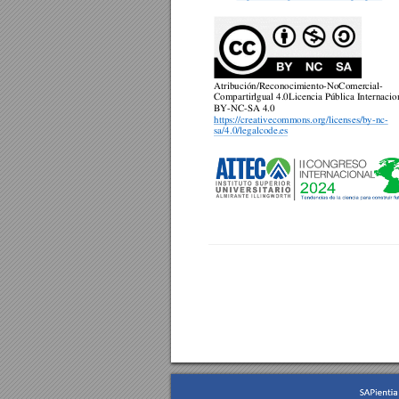
Atribución/Reconocimiento-NoComercial-
Compartirlgual 4.0Licencia Pública Internacio
BY
-
NC
-SA 4.0 
https://creativecommons.org/licenses/by-nc-
sa/4.0/legalcode.es