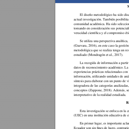
M
El diseño metodológico ha sido dise
actual investigación. También posibilit
a
comunidad académica. Ha sido seleccio
tomando en consideración sus potencial
veracidad científica y el compromiso éti
Se utiliza una perspectiva analítica, 
(Guevara, 2016), en este caso la gestión
metodológica que se realiza tenga un re
estudiado (Mondragón et al., 2017). 
La recogida de información a partir 
datos de reconocimiento académico. La i
experiencias prácticas relacionadas con 
información, utilizando unidades de análi
síntesis para elaborar con un punto de v
integradora de las categorías analizadas, 
conceptos (Zuppone, 2018). Además, se
interpretativo de la realidad estudiada. 
R
Esta investigación se enfoca en la 
(UEC) en una institución educativa de e
En primer lugar, es importante aclar
Ecuador son sin fines de lucro, contrario