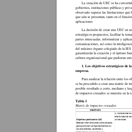
La creación de UEC se ha convertid
gobiernos, instituciones públicas y priv
observado superar las limitaciones que h
que aún se presentan, tanto en el funci
aplicaciones 
La decisión de crear una UEC en una
estratégicos propuestos, facilitar la tom
partes interesadas, informatizar y aplica
comunicaciones, así como la inteligencia
del máximo órgano colegiado de
 la IES
garantizarán la creación y el óptimo fun
cultura organizacional que pudieran ento
1. Los objetivos estratégicos de 
empresa. 
Para analizar la relación entre los 
se ha procedido a crear una matriz de i
posible resultado a corto, mediano y lar
de impactos cruzados se muestra en la ta
Tabla 1 
Matriz de impactos cruzados 
OB
JET
IVOS
1
. Incr
eme
ntar 
la 
e
fe
ctiv
id
ad 
de
l
as
Objetivos pa
r
ticular
es UEC
uni
ve
rsi
dad
Real
i
zar 
inte
rve
ncione
s conductua
l
es
para
 pr
omove
r 
compor
tamie
ntos e
n 
l
os estudi
ante
s, docente
s y 
tra
bajadore
s de servi
cio
s que 