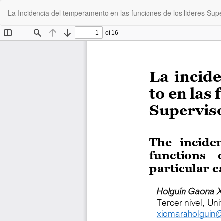
Volver
La Incidencia del temperamento en las funciones de los lideres Supe
a
los
detalles
del
artículo