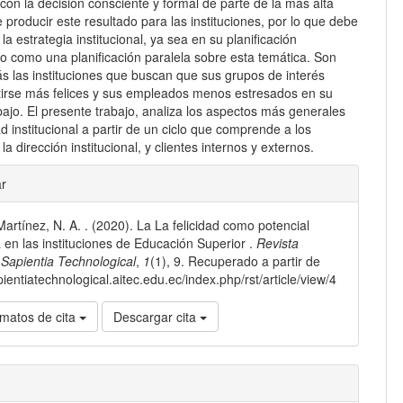
con la decisión consciente y formal de parte de la más alta
e producir este resultado para las instituciones, por lo que debe
 la estrategia institucional, ya sea en su planificación
 o como una planificación paralela sobre esta temática. Son
s las instituciones que buscan que sus grupos de interés
irse más felices y sus empleados menos estresados en su
bajo. El presente trabajo, analiza los aspectos más generales
dad institucional a partir de un ciclo que comprende a los
la dirección institucional, y clientes internos y externos.
les
ar
Martínez, N. A. . (2020). La La felicidad como potencial
lo
a en las instituciones de Educación Superior .
Revista
a Sapientia Technological
,
1
(1), 9. Recuperado a partir de
pientiatechnological.aitec.edu.ec/index.php/rst/article/view/4
matos de cita
Descargar cita