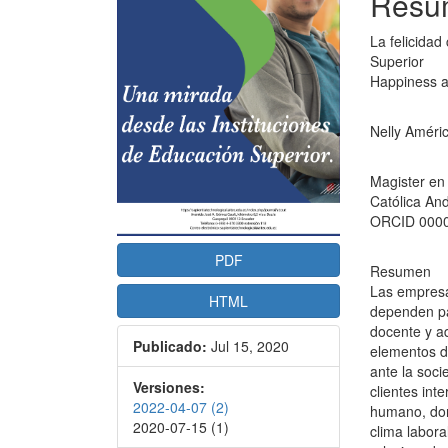
del
del
Resu
artículo
artícu
La felicidad
Superior
Happiness as
Nelly Améri
Magister en
Católica An
ORCID 0000
PDF
Resumen
Las empresas
HTML
dependen par
docente y ad
Publicado:
Jul 15, 2020
elementos d
ante la soci
Versiones:
clientes inte
2022-04-07 (2)
humano, don
2020-07-15 (1)
clima laboral