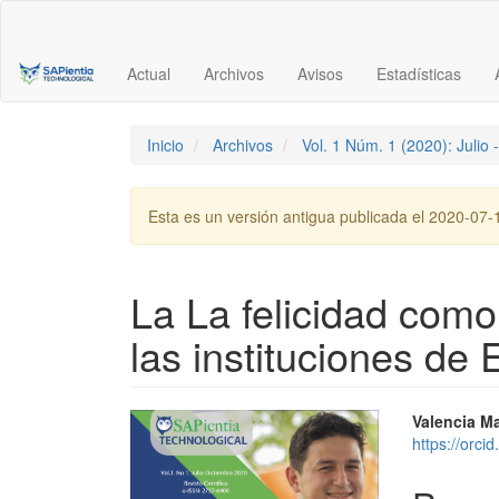
Navegación
principal
Contenido
Actual
Archivos
Avisos
Estadísticas
principal
Barra
lateral
Inicio
Archivos
Vol. 1 Núm. 1 (2020): Julio
Esta es un versión antigua publicada el 2020-07-
La La felicidad como
las instituciones de
Barra
Conte
Valencia Ma
https://orc
lateral
princi