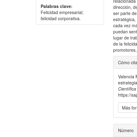
relacionada 
Palabras clave:
dirección, d
Felicidad empresarial;
ser parte de
felicidad corporativa.
estratégica,
cada vez má
puedan sent
lugar de tra
de la felici
promotores, 
Detal
Cómo cit
del
Valencia 
artícu
estrategi
Científic
https://sa
Más for
Número