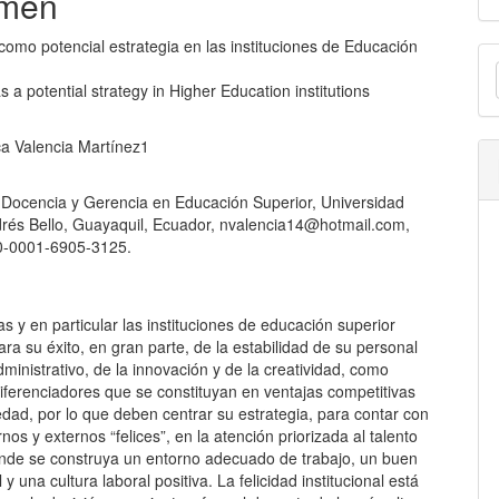
men
lo
 como potencial estrategia en las instituciones de Educación
E
u
 a potential strategy in Higher Education institutions
a
ca Valencia Martínez1
 Docencia y Gerencia en Educación Superior, Universidad
drés Bello, Guayaquil, Ecuador, nvalencia14@hotmail.com,
-0001-6905-3125.
 y en particular las instituciones de educación superior
a su éxito, en gran parte, de la estabilidad de su personal
ministrativo, de la innovación y de la creatividad, como
iferenciadores que se constituyan en ventajas competitivas
edad, por lo que deben centrar su estrategia, para contar con
rnos y externos “felices”, en la atención priorizada al talento
de se construya un entorno adecuado de trabajo, un buen
 y una cultura laboral positiva. La felicidad institucional está