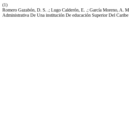
(1)
Romero Gazabón, D. S. .; Lugo Calderón, E. .; García Moreno, A. M.
Administrativa De Una institución De educación Superior Del Carib