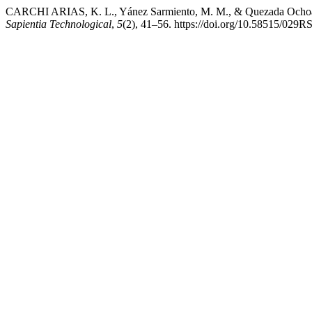
CARCHI ARIAS, K. L., Yánez Sarmiento, M. M., & Quezada Ochoa, K. S.
Sapientia Technological
,
5
(2), 41–56. https://doi.org/10.58515/029