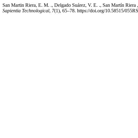
San Martin Riera, E. M. ., Delgado Suárez, V. E. ., San Martín Riera ,
Sapientia Technological
,
7
(1), 65–78. https://doi.org/10.58515/055