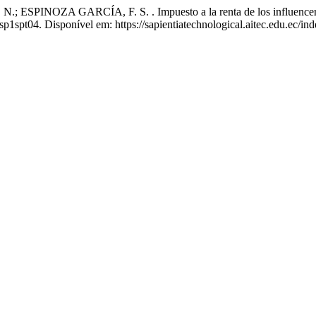
OZA GARCÍA, F. S. . Impuesto a la renta de los influencers en 
1spt04. Disponível em: https://sapientiatechnological.aitec.edu.ec/ind