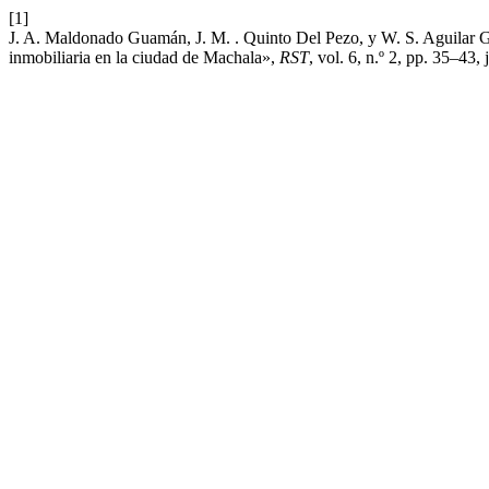
[1]
J. A. Maldonado Guamán, J. M. . Quinto Del Pezo, y W. S. Aguilar Gál
inmobiliaria en la ciudad de Machala»,
RST
, vol. 6, n.º 2, pp. 35–43, 