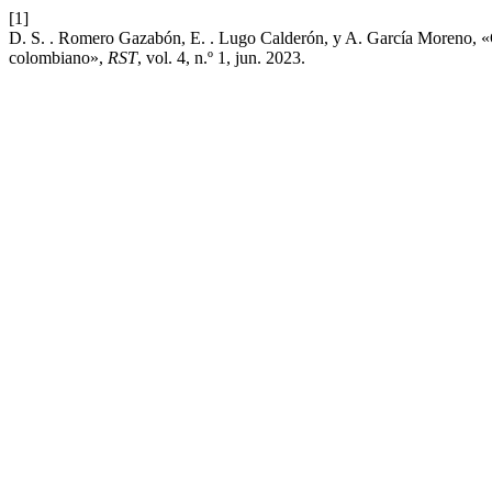
[1]
D. S. . Romero Gazabón, E. . Lugo Calderón, y A. García Moreno, «Car
colombiano»,
RST
, vol. 4, n.º 1, jun. 2023.