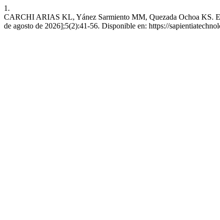
1.
CARCHI ARIAS KL, Yánez Sarmiento MM, Quezada Ochoa KS. Estrategias 
de agosto de 2026];5(2):41-56. Disponible en: https://sapientiatechnol