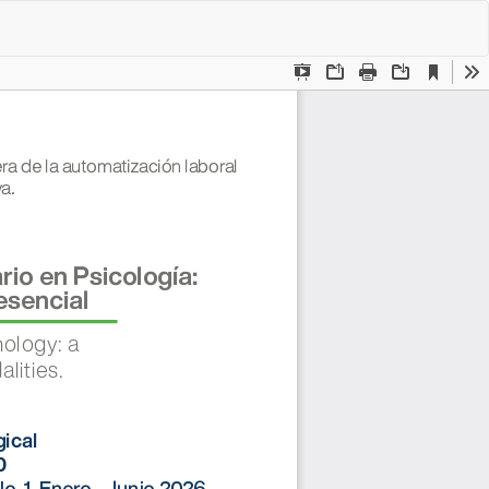
De
De
P