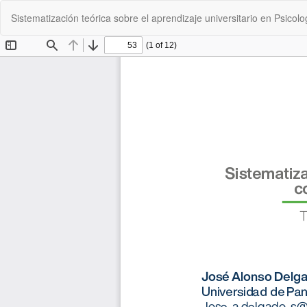
Volver
Sistematización teórica sobre el aprendizaje universitario en Psicol
a
los
detalles
del
artículo