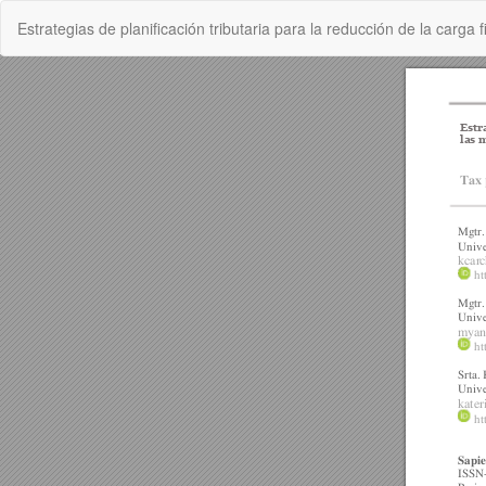
Volver
Estrategias de planificación tributaria para la reducción de la carga
a
los
detalles
del
artículo