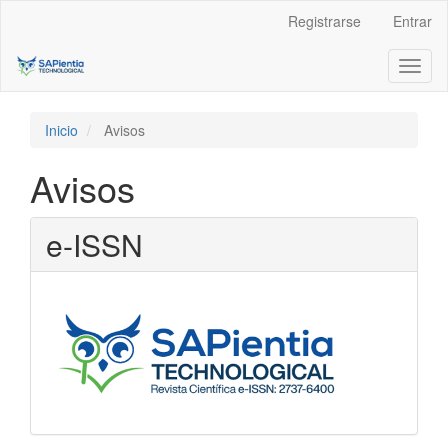
Navegación
Registrarse
Entrar
principal
Contenido
Toggl
principal
naviga
Barra
lateral
Inicio
Avisos
Avisos
e-ISSN