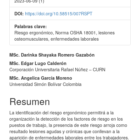
2023-06-09 (1)
DOI:
https://doi.org/10.58515/007RSPT
Palabras clave:
Riesgo ergonómico, Norma OSHA 18001, lesiones
osteomusculares, enfermedades laborales
Contenido
MSc. Darinka Shayaka Romero Gazabón
principal
MSc. Edgar Lugo Calderón
Corporación Universitaria Rafael Núñez – CURN
del
MSc. Angelica García Moreno
artículo
Universidad Simón Bolívar Colombia
Resumen
La identificación del riesgo ergonómico permitirá a la
organización la detección de los factores de riesgo en los
puestos de trabajo, la presencia de este riesgo arroja como
resultado lesiones agudas y crónicas que conllevan a la
aparición de enfermedades laborales entre los trabajadores.