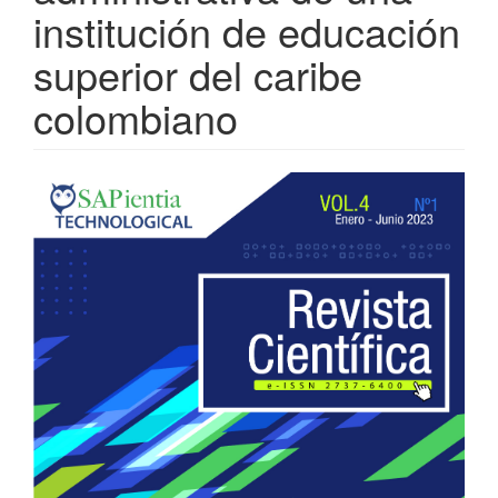
institución de educación
superior del caribe
colombiano
Barra
lateral
del
artículo