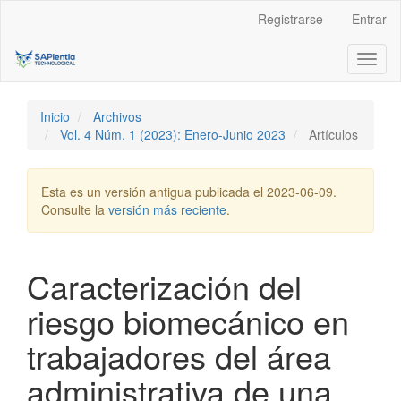
Navegación
Registrarse
Entrar
principal
Contenido
Toggl
principal
naviga
Barra
lateral
Inicio
Archivos
Vol. 4 Núm. 1 (2023): Enero-Junio 2023
Artículos
Esta es un versión antigua publicada el 2023-06-09.
Consulte la
versión más reciente
.
Caracterización del
riesgo biomecánico en
trabajadores del área
administrativa de una