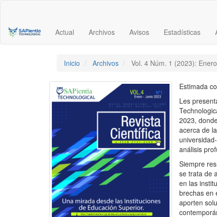
Navegación
principal
Contenido
Actual
Archivos
Avisos
Estadísticas
principal
Barra
lateral
Inicio
Archivos
Vol. 4 Núm. 1 (2023): Ener
Estimada co
Les present
Technologica
2023, donde
acerca de la
universidad
análisis pro
Siempre resu
se trata de 
en las insti
brechas en 
aporten sol
contemporá