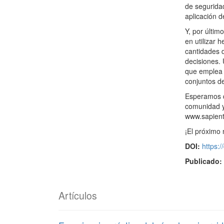
de segurida
aplicación 
Y, por últi
en utilizar 
cantidades 
decisiones. 
que emplea 
conjuntos de
Esperamos q
comunidad y
www.sapient
¡El próximo
DOI:
https:
Publicado
Artículos