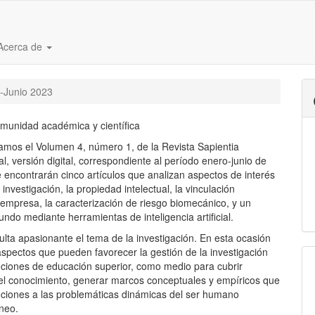
Acerca de
o-Junio 2023
munidad académica y científica
amos el Volumen 4, número 1, de la Revista Sapientia
l, versión digital, correspondiente al período enero-junio de
 encontrarán cinco artículos que analizan aspectos de interés
 investigación, la propiedad intelectual, la vinculación
-empresa, la caracterización de riesgo biomecánico, y un
fundo mediante herramientas de inteligencia artificial.
lta apasionante el tema de la investigación. En esta ocasión
aspectos que pueden favorecer la gestión de la investigación
tuciones de educación superior, como medio para cubrir
el conocimiento, generar marcos conceptuales y empíricos que
uciones a las problemáticas dinámicas del ser humano
neo.