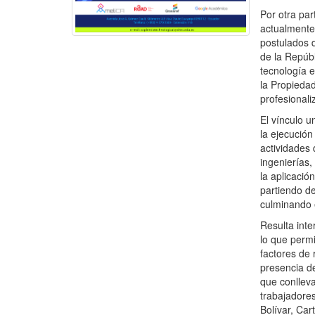
Por otra par
actualmente,
postulados 
de la Repúbl
tecnología 
la Propiedad
profesionali
El vínculo 
la ejecución
actividades 
ingenierías,
la aplicació
partiendo d
culminando e
Resulta inte
lo que perm
factores de 
presencia d
que conllev
trabajadores
Bolívar, Ca