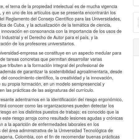
te, el tema de la propiedad intelectual es de mucha vigencia
 y en uno de los artículos que se presenta encontrarán los
E
del Reglamento del Consejo Científico para las Universidades,
u
ica de Cuba, y la actualización de la temática de ciencia,
e innovación en consonancia con la importancia de los usos de
a
 Industrial y el Derecho de Autor para el país, y la
zación de los profesores universitarios.
universidad-empresa se constituye en un aspecto medular para
 de tareas concretas que permitan desarrollar varias
que tributen a la formación integral del profesional de
 además de garantizar la sostenibilidad agroalimentaria, desde
n del conocimiento científico, la creatividad y la innovación,
e su propia formación, en un modelo semipresencial y
n las prácticas de las asignaturas del currículo.
resante adentrarnos en la identificación del riesgo ergonómico,
itirá conocer como las organizaciones pueden detectar los
riesgo en los distintos puestos de trabajo; es conocido que la
e este riesgo arroja como resultado lesiones agudas y crónicas
an a la aparición de enfermedades laborales en los
 del área administrativa de la Universidad Tecnológica de
rtagena, Colombia, con el fin de recomendar buenas prácticas