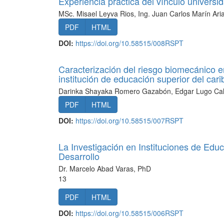
Experiencia práctica del vínculo univers
MSc. Misael Leyva Rios, Ing. Juan Carlos Marín Ari
PDF
HTML
DOI:
https://doi.org/10.58515/008RSPT
Caracterización del riesgo biomecánico e
institución de educación superior del car
Darinka Shayaka Romero Gazabón, Edgar Lugo Cald
PDF
HTML
DOI:
https://doi.org/10.58515/007RSPT
La Investigación en Instituciones de Edu
Desarrollo
Dr. Marcelo Abad Varas, PhD
13
PDF
HTML
DOI:
https://doi.org/10.58515/006RSPT