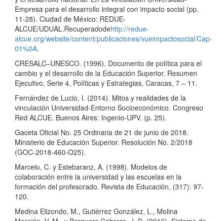
Empresa para el desarrollo integral con impacto social (pp.
11-28). Ciudad de México: REDUE-
ALCUE/UDUAL.Recuperadode
http://redue-
alcue.org/website/content/publicaciones/vueimpactosocial/Cap-
01%0A
.
CRESALC–UNESCO. (1996). Documento de política para el
cambio y el desarrollo de la Educación Superior. Resumen
Ejecutivo, Serie 4, Políticas y Estrategias, Caracas, 7 – 11.
Fernández de Lucio, I. (2014). Mitos y realidades de la
vinculación Universidad-Entorno Socioeconómico. Congreso
Red ALCUE. Buenos Aires: Ingenio-UPV. (p. 25).
Gaceta Oficial No. 25 Ordinaria de 21 de junio de 2018.
Ministerio de Educación Superior. Resolución No. 2/2018
(GOC-2018-460-O25).
Marcelo, C. y Estebaranz, A. (1998). Modelos de
colaboración entre la universidad y las escuelas en la
formación del profesorado. Revista de Educación, (317): 97-
120.
Medina Elizondo, M., Gutiérrez González, L., Molina
Morejón, V. M., y Barquero Cabrero, J. D. (2016). Sistema de