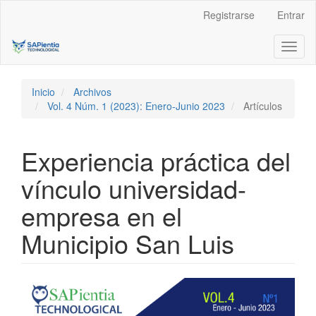
Navegación
Registrarse
Entrar
principal
Contenido
Toggl
principal
naviga
Barra
lateral
Inicio
Archivos
Vol. 4 Núm. 1 (2023): Enero-Junio 2023
Artículos
Experiencia práctica del
vínculo universidad-
empresa en el
Municipio San Luis
Barra
lateral