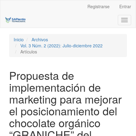
Navegación
Registrarse
Entrar
principal
Contenido
Toggl
principal
naviga
Barra
lateral
Inicio
Archivos
Vol. 3 Núm. 2 (2022): Julio-diciembre 2022
Artículos
Propuesta de
implementación de
marketing para mejorar
el posicionamiento del
chocolate orgánico
“GRANICHE” del