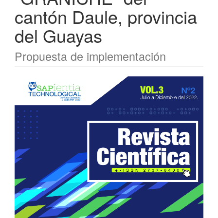
cantón Daule, provincia
del Guayas
Propuesta de implementación
Barra
lateral
del
artículo