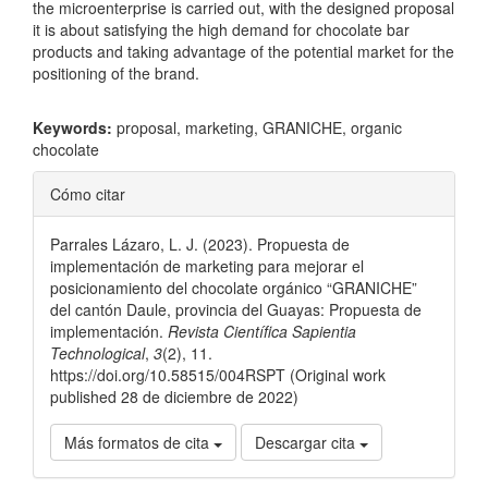
the microenterprise is carried out, with the designed proposal
it is about satisfying the high demand for chocolate bar
products and taking advantage of the potential market for the
positioning of the brand.
Keywords:
proposal, marketing, GRANICHE, organic
chocolate
Detalles
Cómo citar
del
Parrales Lázaro, L. J. (2023). Propuesta de
artículo
implementación de marketing para mejorar el
posicionamiento del chocolate orgánico “GRANICHE”
del cantón Daule, provincia del Guayas: Propuesta de
implementación.
Revista Científica Sapientia
Technological
,
3
(2), 11.
https://doi.org/10.58515/004RSPT (Original work
published 28 de diciembre de 2022)
Más formatos de cita
Descargar cita