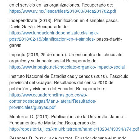
en el servicio en las organizaciones. Recuperado de:
https://www.uv.mx/iiesca/files/2018/03/04ca201702.pdf
Independizate (2018). Planificación en 4 simples pasos.
David Garvin. Recuperado de:
https://www.fundacionindependizate.cl/single-
post/2018/02/15/planificacion-en-4-simples-
pasos-david-
garvin
Impaqto (2016, 25 de enero). Un encuentro del chocolate
orgánico y su impacto social.Recuperado de:
https://www.impaqto.net/chocolate-organico-impacto-social
Instituto Nacional de Estadísticas y censos (2010). Fascículo
provincial del Guayas. Resultados del censo 2010 de
población y vivienda del Ecuador. Recuperado e:
https://www.ecuadorencifras.gob.ec/wp-
content/descargas/Manu-lateral/Resultados-
provinciales/guayas.pdf
Monferrer D. (2013). Publicacions de la Universitat Jaume I.
Fundamentos de Marketing.Recuperado de:
http://repositori.uji.es/xmlui/bitstream/handle/10234/49394/s74.pdf
Pesantes D. (2017, 8 de marzo). Ecuador domina el mundo