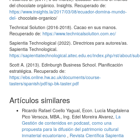
del chocolate orgánico. Insights. Recuperado de:
https://www.insights.la/2017/03/08/ecuador-domina-mundo-
del-
chocolate-organico/
Technical Solution (2016-2018). Cacao en sus manos.
Recuperado de:
https://www.technicalsolution.com.ec/
Sapientia Technological (2022). Directrices para autores/as.
Sapientia Technological.
https://sapientiatechnological.aitec.edu.ec/index.php/rst/about/s
Scott A. (2013). Edinburgh Business School. Planificación
estratégica. Recuperado de:
https://ebs.online.hw.ac.uk/documents/course-
tasters/spanish/pdf/sp-bk-taster.pdf
Artículos similares
Ricardo Rafael Coello Yagual, Econ. Lucía Magdalena
Pico Versoza, MBA., Ing. Edel Moreira Alvarez,
La
Gestión de contenidos en podcast, como una
propuesta para la difusión del patrimonio cultural
inmaterial ecuatoriano
,
Revista Científica Sapientia