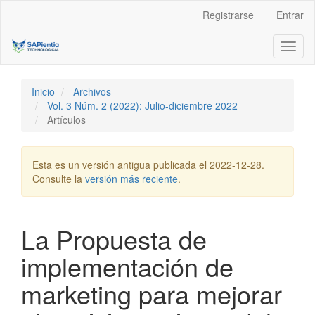
Navegación
Registrarse
Entrar
principal
Contenido
Toggl
principal
naviga
Barra
lateral
Inicio
Archivos
Vol. 3 Núm. 2 (2022): Julio-diciembre 2022
Artículos
Esta es un versión antigua publicada el 2022-12-28.
Consulte la
versión más reciente
.
La Propuesta de
implementación de
marketing para mejorar