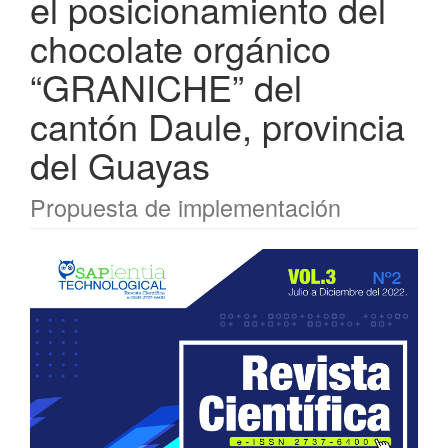
el posicionamiento del
chocolate orgánico
“GRANICHE” del
cantón Daule, provincia
del Guayas
Propuesta de implementación
Barra
lateral
del
artículo