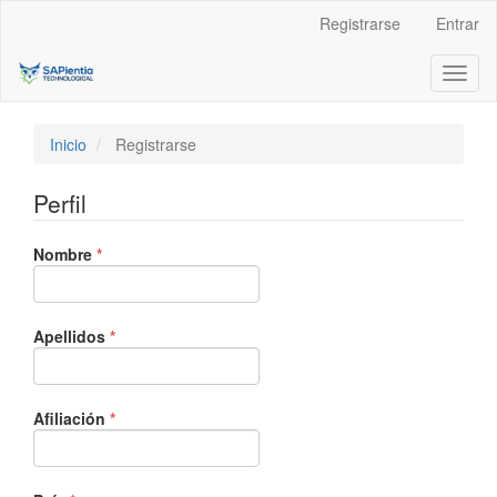
Navegación
Registrarse
Entrar
principal
Contenido
Toggl
principal
naviga
Barra
lateral
Inicio
Registrarse
Perfil
Obligatorio
Nombre
*
Obligatorio
Apellidos
*
Obligatorio
Afiliación
*