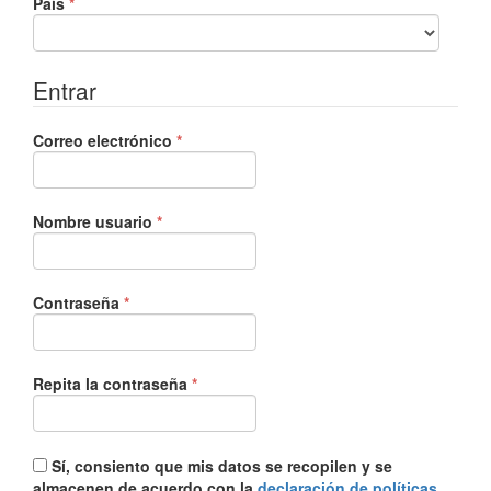
Obligatorio
País
*
Entrar
Obligatorio
Correo electrónico
*
Obligatorio
Nombre usuario
*
Obligatorio
Contraseña
*
Obligatorio
Repita la contraseña
*
Sí, consiento que mis datos se recopilen y se
almacenen de acuerdo con la
declaración de políticas
.