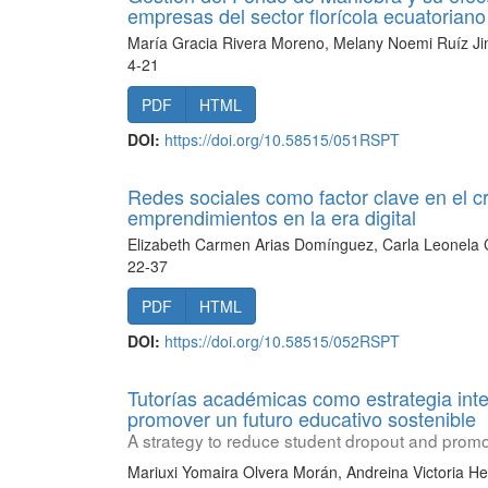
empresas del sector florícola ecuatoriano
María Gracia Rivera Moreno, Melany Noemi Ruíz Ji
4-21
PDF
HTML
DOI:
https://doi.org/10.58515/051RSPT
Redes sociales como factor clave en el c
emprendimientos en la era digital
Elizabeth Carmen Arias Domínguez, Carla Leonela Ca
22-37
PDF
HTML
DOI:
https://doi.org/10.58515/052RSPT
Tutorías académicas como estrategia integ
promover un futuro educativo sostenible
A strategy to reduce student dropout and promot
Mariuxi Yomaira Olvera Morán, Andreina Victoria He