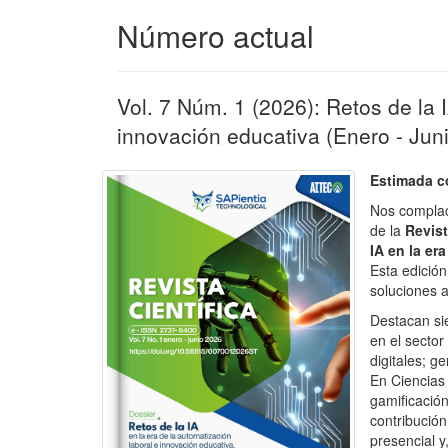
Número actual
Vol. 7 Núm. 1 (2026): Retos de la I
innovación educativa (Enero - Jun
Estimada c
Nos complac
de la
Revist
IA en la er
Esta edición
soluciones 
Destacan sie
en el secto
digitales; 
En Ciencias 
gamificación
contribució
presencial y