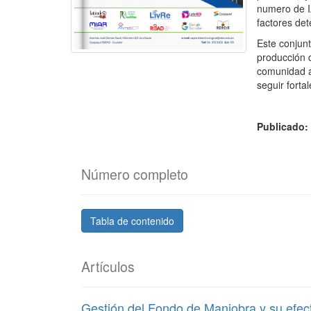
numero de IA
factores de
Este conjun
producción d
comunidad a
seguir forta
Publicado
Número completo
Tabla de contenido
Artículos
Gestión del Fondo de Maniobra y su efecto