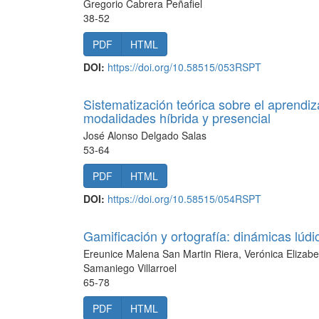
Gregorio Cabrera Peñafiel
38-52
PDF
HTML
DOI:
https://doi.org/10.58515/053RSPT
Sistematización teórica sobre el aprendiz
modalidades híbrida y presencial
José Alonso Delgado Salas
53-64
PDF
HTML
DOI:
https://doi.org/10.58515/054RSPT
Gamificación y ortografía: dinámicas lúdi
Ereunice Malena San Martin Riera, Verónica Elizabe
Samaniego Villarroel
65-78
PDF
HTML